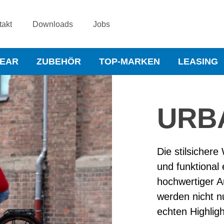
takt
Downloads
Jobs
WEAR
ZUBEHÖR
TOP-MARKEN
LEASING
URB
Die stilsichere
und funktional
hochwertiger 
werden nicht n
echten Highligh