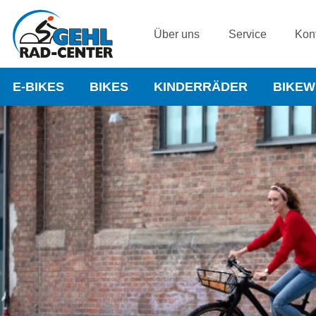
Über uns
Service
Kon
E-BIKES
BIKES
KINDERRÄDER
BIKE