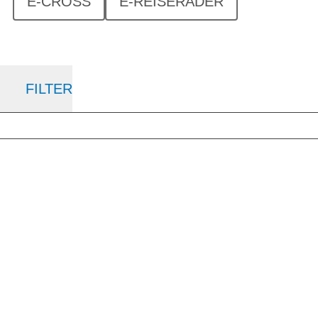
E-CROSS
E-REISERÄDER
FILTER