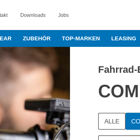
takt
Downloads
Jobs
WEAR
ZUBEHÖR
TOP-MARKEN
LEASING
Fahrrad-
COM
ALLE
C