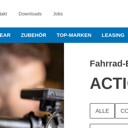
takt
Downloads
Jobs
WEAR
ZUBEHÖR
TOP-MARKEN
LEASING
Fahrrad-
ACT
ALLE
C