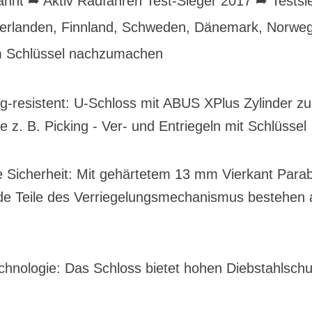
nt ➦ Aktiv Radfahren Test-Sieger 2017 ➦ Testsieg
derlanden, Finnland, Schweden, Dänemark, Norweg
um Schlüssel nachzumachen
g-resistent: U-Schloss mit ABUS XPlus Zylinder z
e z. B. Picking - Ver- und Entriegeln mit Schlüssel
e Sicherheit: Mit gehärtetem 13 mm Vierkant Para
de Teile des Verriegelungsmechanismus bestehen a
chnologie: Das Schloss bietet hohen Diebstahlsch