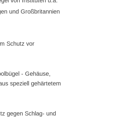
el von Instituten u.a.
en und Großbritannien
um Schutz vor
bolbügel - Gehäuse,
us speziell gehärtetem
utz gegen Schlag- und