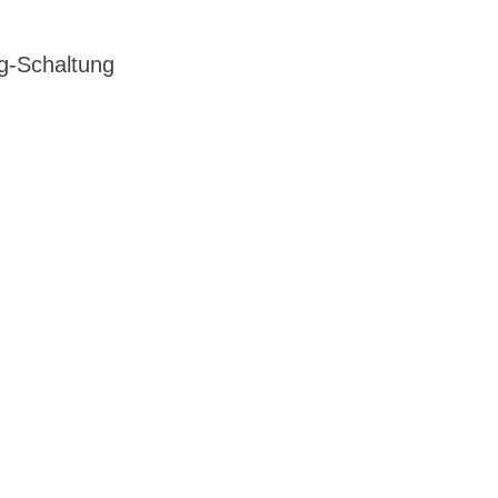
-Schaltung
G
EN DIENSTRAD
n und Ihren
raktive Leasing-