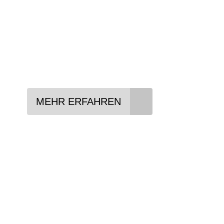
In drei Schritten zum neuen Bike:
Lieblings-Bike aussuchen
Vertrag abschließen
Abholen und Spaß haben
MEHR ERFAHREN