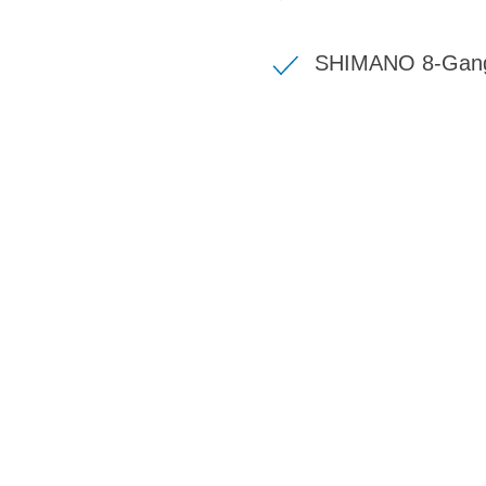
SHIMANO 8-Gang
BIKE-LEASIN
EINFACH UND PREISGÜNSTIG ZUM NEU
Wir beraten Sie gerne welches Bike zu Ihre
Anforderungen passt - und können Ihnen att
Konditionen vermitteln.