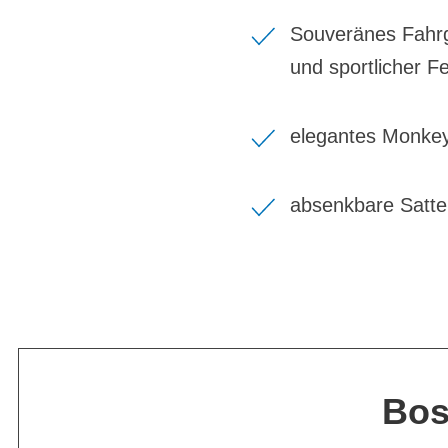
Souveränes Fahrg
und sportlicher F
elegantes MonkeyL
absenkbare Satte
Bos