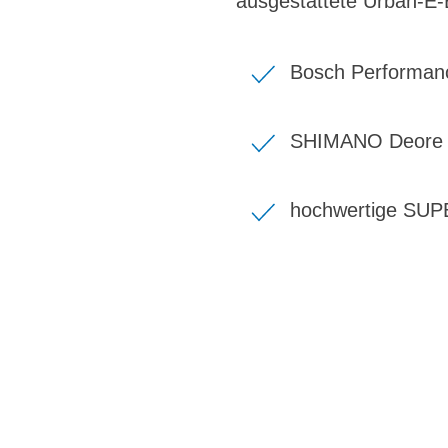
ausgestattete Urban-E-
Bosch Performanc
SHIMANO Deore 
hochwertige SUP
BIKE-LEASIN